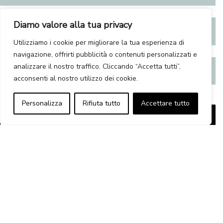
Diamo valore alla tua privacy
Totale
Utilizziamo i cookie per migliorare la tua esperienza di
navigazione, offrirti pubblicità o contenuti personalizzati e
analizzare il nostro traffico. Cliccando “Accetta tutti”,
€
115.00
acconsenti al nostro utilizzo dei cookie.
Personalizza
Rifiuta tutto
Accettare tutto
Telo bagno 150×100 cm quantità
Aggiungi al carrello
Alternative:
Prodotti correlati