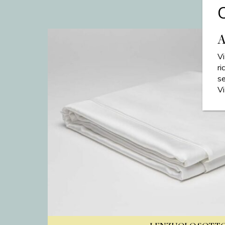
C
A
Vi
ri
s
Vi