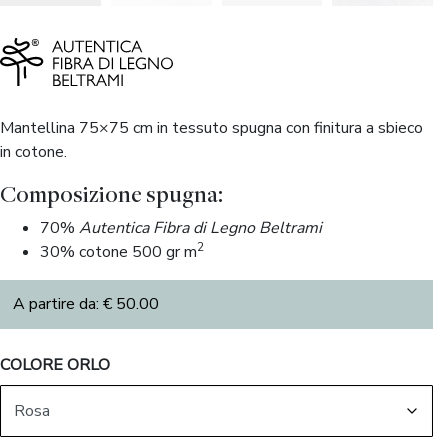
Mantellina 75×75 cm in tessuto spugna con finitura a sbieco
in cotone.
Composizione spugna:
70%
Autentica Fibra di Legno Beltrami
2
30% cotone 500 gr m
A partire da:
€
50.00
COLORE ORLO